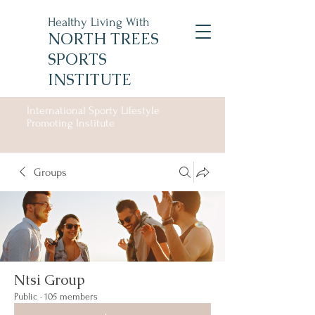
Healthy Living With
NORTH TREES
SPORTS
INSTITUTE
International Sporty Lifestyle
Promoting Institute
Groups
Ntsi Group
Public
·
105 members