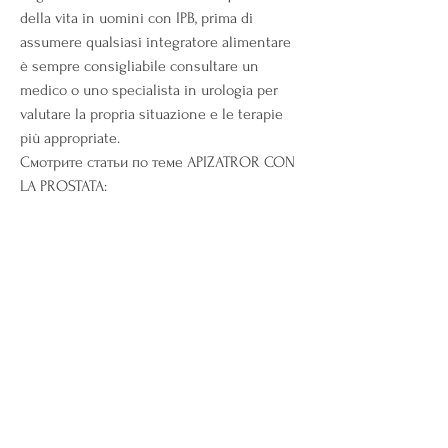
della vita in uomini con IPB, prima di 
assumere qualsiasi integratore alimentare 
è sempre consigliabile consultare un 
medico o uno specialista in urologia per 
valutare la propria situazione e le terapie 
più appropriate. 
Смотрите статьи по теме APIZATROR CON 
LA PROSTATA:
https://www.dasetpublishing.com/group/m
ysite-200-group/discussion/afffb716-074c-
476e-b76a-f5e72239c72b
0
0
Write a comment...
About
Welcome to the group! You can connect