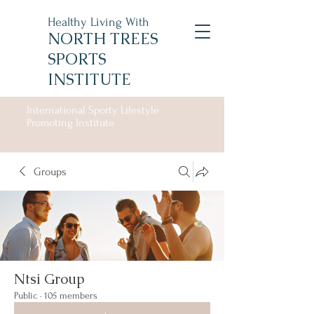
Healthy Living With
NORTH TREES
SPORTS
INSTITUTE
International Sporty Lifestyle
Promoting Institute
Groups
Ntsi Group
Public
·
105 members