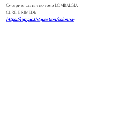
Смотрите статьи по теме LOMBALGIA 
CURE E RIMEDI:
https://tupy.ac.th/question/colonna-
vertebrale-dolori/
0
0
Write a comment...
About
Welcome to the group! You can connect
with other members, ge
...
Read more
Members
riyaj.reed
Follow
riyaj.reed
Jennifer Kent
Follow