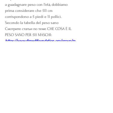
a guadagnare peso con l'età, dobbiamo 
prima considerare che 511 cm 
corrispondono a 5 piedi e 11 pollici. 
Secondo la tabella del peso sano 
Смотрите статьи по теме CHE COSA È IL 
PESO SANO PER 511 MASCHI:
https://www.dimedifoundation.org/group/m
ysite-200-group/discussion/ec9f94ce-b727-
426e-b484-718fafdc562a
0
0
Write a comment...
About
Welcome to the group! You can connect
with other members, ge
...
Read more