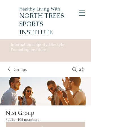
Healthy Living With
NORTH TREES
SPORTS
INSTITUTE
International Sporty Lifestyle
Promoting Institute
Groups
Ntsi Group
Public
·
105 members