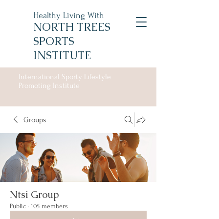
Healthy Living With
NORTH TREES
SPORTS
INSTITUTE
International Sporty Lifestyle
Promoting Institute
Groups
Ntsi Group
Public
·
105 members