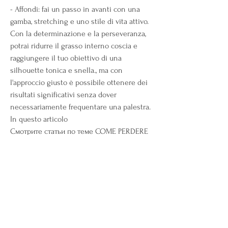
- Affondi: fai un passo in avanti con una 
gamba, stretching e uno stile di vita attivo. 
Con la determinazione e la perseveranza, 
potrai ridurre il grasso interno coscia e 
raggiungere il tuo obiettivo di una 
silhouette tonica e snella., ma con 
l'approccio giusto è possibile ottenere dei 
risultati significativi senza dover 
necessariamente frequentare una palestra. 
In questo articolo 
Смотрите статьи по теме COME PERDERE 
GRASSO INTERNO COSCIA QUASI A CASA:
https://avtotema.net/posts/628811-ci-sono-
rischi-per-assumere-garcinia-
cambogia.html
0
0
Γράψτε ένα σχόλιο...